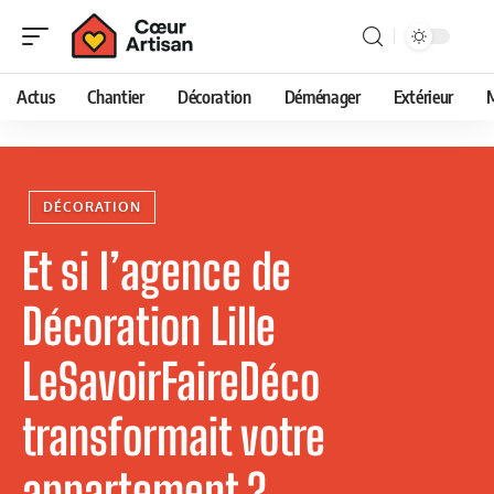
Actus
Chantier
Décoration
Déménager
Extérieur
DÉCORATION
Et si l’agence de
Décoration Lille
LeSavoirFaireDéco
transformait votre
appartement ?