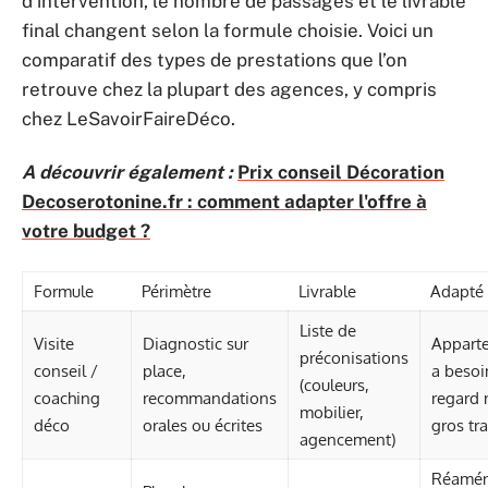
d’intervention, le nombre de passages et le livrable
final changent selon la formule choisie. Voici un
comparatif des types de prestations que l’on
retrouve chez la plupart des agences, y compris
chez LeSavoirFaireDéco.
A découvrir également :
Prix conseil Décoration
Decoserotonine.fr : comment adapter l'offre à
votre budget ?
Formule
Périmètre
Livrable
Adapté
Liste de
Visite
Diagnostic sur
Appart
préconisations
conseil /
place,
a besoi
(couleurs,
coaching
recommandations
regard 
mobilier,
déco
orales ou écrites
gros tr
agencement)
Réamé