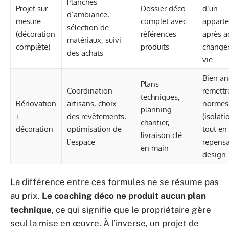
Planches
Projet sur
Dossier déco
d’un
d’ambiance,
mesure
complet avec
appart
sélection de
(décoration
références
après a
matériaux, suivi
complète)
produits
change
des achats
vie
Bien an
Plans
Coordination
remettr
techniques,
Rénovation
artisans, choix
normes
planning
+
des revêtements,
(isolati
chantier,
décoration
optimisation de
tout en
livraison clé
l’espace
repensa
en main
design
La différence entre ces formules ne se résume pas
au prix.
Le coaching déco ne produit aucun plan
technique
, ce qui signifie que le propriétaire gère
seul la mise en œuvre. À l’inverse, un projet de