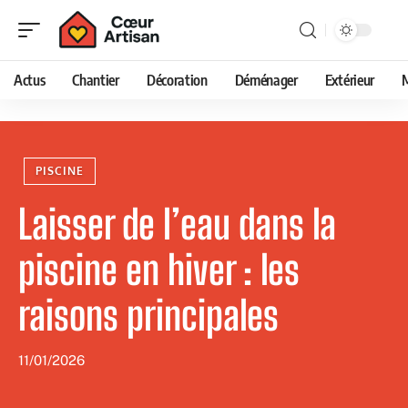
Actus
Chantier
Décoration
Déménager
Extérieur
PISCINE
Laisser de l’eau dans la
piscine en hiver : les
raisons principales
11/01/2026