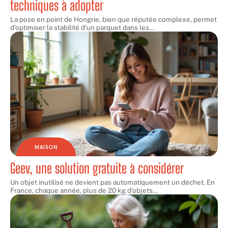
techniques à adopter
La pose en point de Hongrie, bien que réputée complexe, permet
d'optimiser la stabilité d'un parquet dans les
…
MAISON
Geev, une solution gratuite à considérer
Un objet inutilisé ne devient pas automatiquement un déchet. En
France, chaque année, plus de 20 kg d'objets
…