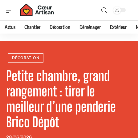
Actus
Chantier
Décoration
Déménager
Extérieur
DÉCORATION
Petite chambre, grand
rangement : tirer le
meilleur d’une penderie
Brico Dépôt
28/06/2026