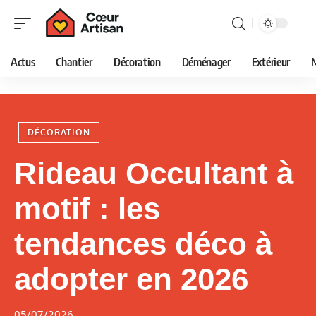
Actus
Chantier
Décoration
Déménager
Extérieur
DÉCORATION
Rideau Occultant à
motif : les
tendances déco à
adopter en 2026
05/07/2026