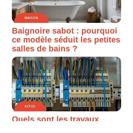
MAISON
Baignoire sabot : pourquoi
ce modèle séduit les petites
salles de bains ?
ACTUS
Quels sont les travaux
d’électricité ?