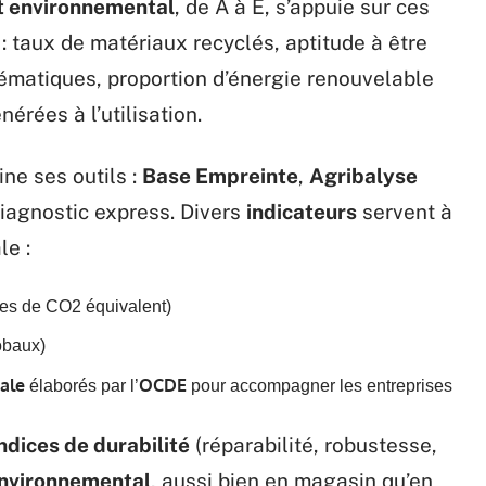
t environnemental
, de A à E, s’appuie sur ces
: taux de matériaux recyclés, aptitude à être
ématiques, proportion d’énergie renouvelable
érées à l’utilisation.
ne ses outils :
Base Empreinte
,
Agribalyse
iagnostic express. Divers
indicateurs
servent à
le :
nnes de CO2 équivalent)
obaux)
ale
OCDE
élaborés par l’
pour accompagner les entreprises
ndices de durabilité
(réparabilité, robustesse,
environnemental
, aussi bien en magasin qu’en