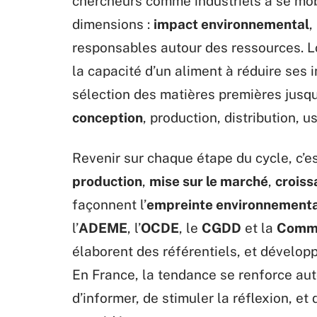
chercheurs comme industriels à se mob
dimensions :
impact environnemental
,
responsables autour des ressources. L
la capacité d’un aliment à réduire ses 
sélection des matières premières jusqu
conception
, production, distribution, u
Revenir sur chaque étape du cycle, c’e
production
,
mise sur le marché
,
croiss
façonnent l’
empreinte environnementa
l’
ADEME
, l’
OCDE
, le
CGDD
et la
Commi
élaborent des référentiels, et dévelop
En France, la tendance se renforce auto
d’informer, de stimuler la réflexion, et 