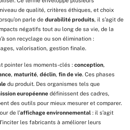
iliser. Ce terme enveloppe plusieurs
 niveau de qualité, critères éthiques, et choix
orsqu’on parle de
durabilité produits
, il s’agit de
impacts négatifs tout au long de sa vie, de la
’à son recyclage ou son élimination :
sages, valorisation, gestion finale.
st pointer les moments-clés :
conception
,
ance
,
maturité
,
déclin
,
fin de vie
. Ces phases
le
du produit. Des organismes tels que
ssion européenne
définissent des cadres,
pent des outils pour mieux mesurer et comparer.
ur de l’
affichage environnemental
: il s’agit
d’inciter les fabricants à améliorer leurs