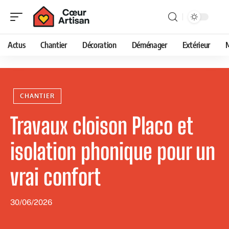
Actus
Chantier
Décoration
Déménager
Extérieur
CHANTIER
Travaux cloison Placo et
isolation phonique pour un
vrai confort
30/06/2026